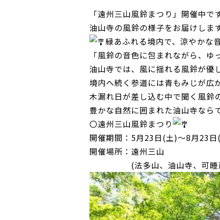
「遠州三山風鈴まつり」開催中で
油山寺の風鈴の様子をお届けしま
緑あふれる境内で、涼やかな
「風鈴の音色に包まれながら、ゆ
油山寺では、風に揺れる風鈴が優
境内へ続く参道には青もみじが広
木漏れ日が差し込む中で聞く風鈴
豊かな自然に囲まれた油山寺なら
〇遠州三山風鈴まつり
開催期間：5月23日(土)〜8月23日(
開催場所：遠州三山
(法多山、油山寺、可睡斎