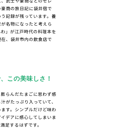
に、武士や豪商などのセレ
の豪商の旅日記に袋井宿で
いう記録が残っています。養
理が名物になったと考えら
ふわ」が江戸時代の料理本を
現在、袋井市内の飲食店で
で、
この美味しさ！
と膨らんだたまごに思わず感
し汁がたっぷり入っていて、
めます。シンプルだけど味わ
アイデアに感心してしまいま
大満足するはずです。